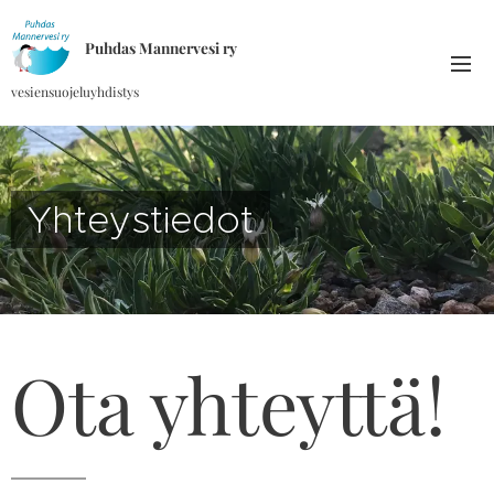
Puhdas Mannervesi ry
vesiensuojeluyhdistys
Yhteystiedot
Ota yhteyttä!