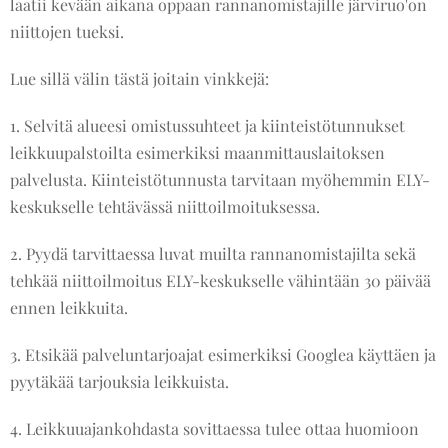
laatii kevään aikana oppaan rannanomistajille järviruo'on
niittojen tueksi.
Lue sillä välin tästä joitain vinkkejä:
1. Selvitä alueesi omistussuhteet ja kiinteistötunnukset
leikkuupalstoilta esimerkiksi maanmittauslaitoksen
palvelusta. Kiinteistötunnusta tarvitaan myöhemmin ELY-
keskukselle tehtävässä niittoilmoituksessa.
2. Pyydä tarvittaessa luvat muilta rannanomistajilta sekä
tehkää niittoilmoitus ELY-keskukselle vähintään 30 päivää
ennen leikkuita.
3. Etsikää palveluntarjoajat esimerkiksi Googlea käyttäen ja
pyytäkää tarjouksia leikkuista.
4. Leikkuuajankohdasta sovittaessa tulee ottaa huomioon