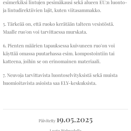
esimerkiksi lintujen pesimäkausi sekä alueen EU:n luonto-
ja lintudirektiivien lajit, kuten viitasammakko.
5. Tärkeää on, että ruoko kerätään talteen vesistöstä.
Maalle ruo'on voi tarvittaessa murskata.
6. Pienten määrien tapauksessa kuivuneen ruo'on voi
käyttää omassa puutarhassa esim. kompostointiin tai
katteena, joihin se on erinomainen materiaali.
7. Neuvoja tarvittavista luontoselvityksistä sekä muista
huomioitavista asioista saa ELY-keskuksista.
19.05.2025
Päivitetty
Luotu
Webnodella