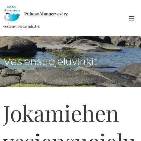
Puhdas Mannervesi ry
vesiensuojeluyhdistys
Vesiensuojeluvinkit
Jokamiehen