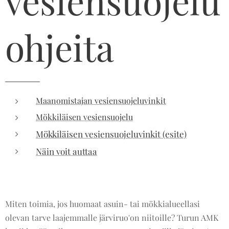
vesiensuojelu
ohjeita
Maanomistajan vesiensuojeluvinkit
Mökkiläisen vesiensuojelu
Mökkiläisen vesiensuojeluvinkit (esite)
Näin voit auttaa
Miten toimia, jos huomaat asuin- tai mökkialueellasi
olevan tarve laajemmalle järviruo'on niitoille? Turun AMK