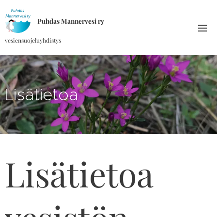
Puhdas Mannervesi ry
vesiensuojeluyhdistys
Lisätietoa
Lisätietoa