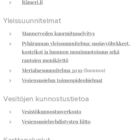
Itämeri.fi
Yleissuunnitelmat
Mannerveden kuormitusselvitys
Pyhärannan yleissuunnitelma: suojavyöhykkeet,
kosteikot ja luonnon monimuotoisuus sekä
rantojen monikäyttö
Merialuesuunnitelma 2030
(luonnos)
Vesiensuojelun toimenpideohjelmat
Vesitöjen kunnostustietoa
Vesistökunnostusverkosto
Vesiensuojeluyhdistysten liitto