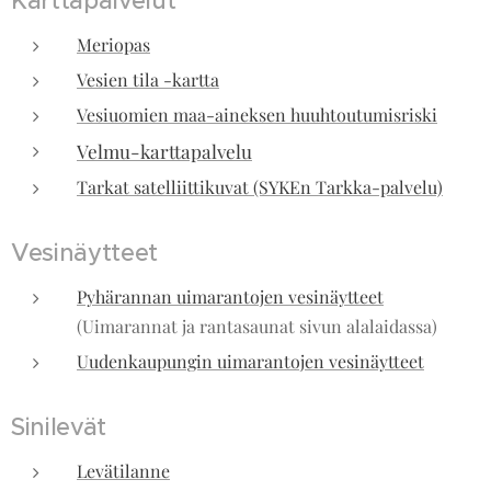
Karttapalvelut
Meriopas
Vesien tila -kartta
Vesiuomien maa-aineksen huuhtoutumisriski
Velmu-karttapalvelu
Tarkat satelliittikuvat (SYKEn Tarkka-palvelu)
Vesinäytteet
Pyhärannan uimarantojen vesinäytteet
(Uimarannat ja rantasaunat sivun alalaidassa)
Uudenkaupungin uimarantojen vesinäytteet
Sinilevät
Levätilanne