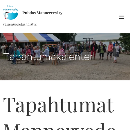
Puhdas Mannervesi ry
vesiensuojeluyhdistys
Tapahtumakalenteri
Tapahtumat