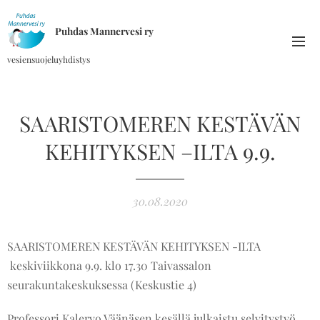
Puhdas Mannervesi ry
vesiensuojeluyhdistys
SAARISTOMEREN KESTÄVÄN
KEHITYKSEN –ILTA 9.9.
30.08.2020
SAARISTOMEREN KESTÄVÄN KEHITYKSEN -ILTA
keskiviikkona 9.9. klo 17.30 Taivassalon
seurakuntakeskuksessa (Keskustie 4)
Professori Kalervo Väänäsen kesällä julkaistu selvitystyö