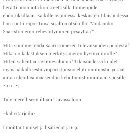
herätti huomiota konkreettisilla toimenpide-
ehdotuksillaan. Kaikille avoimessa keskustelutilaisuudessa
hän ruotii raporttinsa sisältöä otsikolla: "Voidaanko
Saaristomeren rehevöityminen pysäyttää?"
Mitä voimme tehdä Saaristomeren tulevaisuuden puolesta?
Mikä on kalastuksen merkitys meren hyvinvoinnille?
Miten vähentää ravinnevalumia? Tilaisuudessa kuulet
myös paikallisesta ympäristönsuojelutoiminnasta, ja saat
antaa ideoitasi maaseudun kehittämistoimintaan vuosille
2021-27.
Tule merelliseen iltaan Taivassaloon!
~kahvitarjoilu~
Ilmoittautumiset ja lisätiedot ja 6.9.