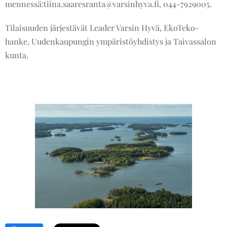
mennessä:tiina.saaresranta@varsinhyva.fi, 044-7929005.
Tilaisuuden järjestävät Leader Varsin Hyvä, EkoTeko-
hanke, Uudenkaupungin ympäristöyhdistys ja Taivassalon
kunta.