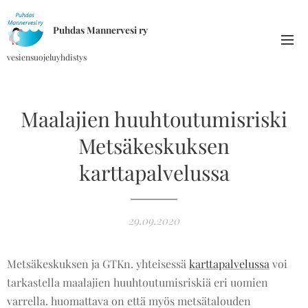
Puhdas Mannervesi ry
vesiensuojeluyhdistys
Maalajien huuhtoutumisriski
Metsäkeskuksen
karttapalvelussa
29.09.2020
Metsäkeskuksen ja GTKn. yhteisessä
karttapalvelussa
voi
tarkastella maalajien huuhtoutumisriskiä eri uomien
varrella. huomattava on että myös metsätalouden